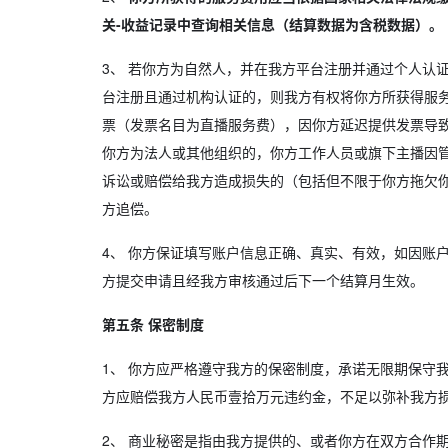
关-收益记录中查询相关信息（结算数据为含税数据）。
3、
若你方为自然人，并在我方平台注册并通过个人认证
台注册且通过机构认证的，则我方有权将你方所获得服
票（发票名目为直播服务费），因你方延迟提供发票导
你方为法人或其他组织的，你方工作人员或旗下主播因
诉讼或赔偿给我方造成损失的（包括但不限于你方拖欠
方追偿。
4、
你方保证填写账户信息正确、真实、有效，如因账户
方提交申请且经我方审核通过后下一个结算月生效。
第五条 保密制度
1、
你方应严格遵守我方的保密制度，承诺无限期保守我
方应赔偿我方人民币壹拾万元违约金，不足以弥补我方
2、
商业秘密是指由我方提供的、或者你方在双方合作期