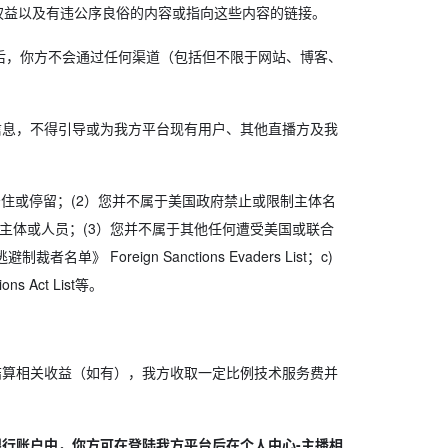
权益以及有违公序良俗的内容或指向这些内容的链接。
后，你方不会通过任何渠道（包括但不限于网站、博客、
信息，不得引导或为我方平台现有用户、其他直播方及我
住或停留；(2）您并不属于美国政府禁止或限制主体名
s List）的主体或人员；(3）您并不属于其他任何遭受美国或联合
名单》 Foreign Sanctions Evaders List；c)
ns Act List等。
结算相关收益（如有），我方收取一定比例技术服务费并
行账户中，你方可在登陆我方平台后在个人中心-主播相