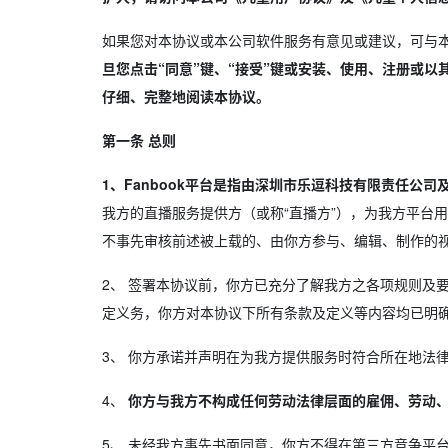
如果您对本协议或本公司软件服务有意见或建议，可与
旦您点击“同意”键、“接受”键或安装、使用、注册或
仔细、完整地阅读本协议。
第一条 总则
1、Fanbook平台是指由深圳市乐逗科技有限责任公
我方的直播服务提供方（或称“直播方”），为我方平台
不事先审核前述被上载的、由你方参与、编辑、制作的
2、
签署本协议前，你方已充分了解我方之各项规则及要
定义务，你方对本协议下所有条款及定义等内容均已明
3、
你方承诺并声明在为我方提供服务时符合所在地法律
4、
你方与我方不构成任何劳动法律层面的雇佣、劳动
5、
未经我方事先书面同意，你方不得在第三方竞争平台