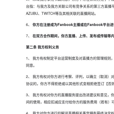
台指：与我方及我方关联公司有竞争关系的第三方直播平台
AZUBU、TWITCH等及其相关联的直播网站。
6、
你方在注册成为Fanbook主播或在Fanboo
7、
在双方合作期间，你方直播、上传、发布或传输等内
第二条 我方权利义务
1、
我方有权制定平台运营制度及对直播方的管理规则，
同意。
2、
我方有权对你方进行考察、评判，以确立（取消）对
协议的，你方不得拒绝或以其他形式变相拒绝签订【否
3、
我方有权对你方的直播服务提出改进建议和意见，你方
间的使用，相应扣减应支付给你方的服务费用（若有）
4、
我方对你方进行的解说直播相关事宜拥有最终决定