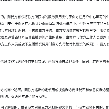
的，则我方有权将你方所获得的服务费用支付于你方在用户中心填写的
务费用支付于你方在机构认证页面填写的机构账户中，但你方应当在我方付
致我方付款延迟的，不构成我方违约。我方按照你方填写的账户支付服务
管理及运营该帐号及其直播房间产生的费用，由你方与你方工作人员或旗
你方工作人员或旗下主播薪资费用时我方先行垫付其薪资的款项），我方
信息造成我方的任何支付错误，由你方独自承担责任。同时，若你方需
方的商业秘密。因你方违反约定使用或披露我方商业秘密和信息使我方
损失的，你方还应赔偿我方损失。
间了解到的、或者我方对第三方承担保密义务的，与我方业务有关的，