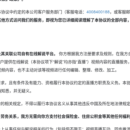
本协议中约定的本公司客户服务部门（客服电话：
4008400188
，或客服邮
以其他方式访问我们的服务，即视为您已详细阅读理解了本协议的全部内容
司及其关联公司自有在线解说平台。
你方根据我方注册要求及规则，在我方合法
用户提供在线解说（本协议项下“解说”均亦指“直播”）视频内容的直播服
视频内容，也不主动对该等视频进行任何编辑、整理、修改、加工。
求，且有条件及有能力、资格履行本协议约定的直播方职责及义务。本
确知悉，并无疑义。
的相关规定，不得以履行本协议名义从事其他违反中国及所在地法律规
、劳务关系，我方无需向你方支付社会保险金、住房公积金等其他任何福
上从事任何与解说相关的行为（包括但不限于：视频直播互动、同步推