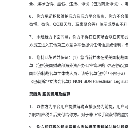
全、淫秽色情、虚假、违法、诽谤（包括商业诽谤）、
6、
你方承诺积极维护我方及我方平台形象，你方不会做
微博、微信、QQ聊天群、玩家聚会等）暗示或发布不利
7、
未经我方书面同意，你方不得在任何场合以任何形式
方员工进入其他第三方竞争平台提供任何信息或便利，
8、
您特此陈述并保证：(1）您当前并未在受美国制裁
单（包括美国财政部海外资产办公室管理的《特别指定国民名单》Speci
国经济制裁名单主体或人员，该等名单包括但不限于a）《行业制裁识别名单》Se
《巴勒斯坦立法会名单》NON-SDN Palestinian Legislati
第四条 服务费用及结算
1、
以你方为平台用户提供解说直播服务为前提，用户可
扣除相应税金后支付给你方。对于非正常手段获得的虚
2、
你方所获得的服务费用应当依据国家相关法律法规缴