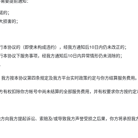
不需要提前通知：
诺的；
大损害的；
行本协议的（即使未构成违约），经我方通知后10日内仍未改正的；
行本协议下服务事项，经我方通知后10日内异常情形仍未消除的；
。
，我方按本协议第四条规定及我方平台实时政策约定与你方结算服务费用
方有权扣除你方帐号中尚未结算的全部服务费用，并有权要求你方按约定
方向我方提起诉讼、索赔及/或导致我方声誉受损之后果，你方将承担我