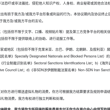
非法恐吓或非法骚扰、侵犯他人知识产权、人身权、商业秘密或其他合法
出有损于我方及/或我方平台形象或利益的行为，本协议期内及协议终止
于我方及/或我方平台的言论。
（包括但不限于文字、口播、视频贴片等）提及第三方竞争平台的相关
包括但不限于提供联络上的协助、进行说服工作等。
国家或地区（包括但不限于克里米亚、古巴、伊朗、北朝鲜、及叙利亚）居
ally Designated Nationals and Blocked Person
ctoral Sanctions Identifications List；b)《海外逃避制裁者
ve Council List；d)《非SDN涉伊朗制裁法案名单》Non-SDN Iran Sanctio
对你方进行赠送虚拟礼物的消费，你方可根据我方结算要求及规则申请
拟礼物消费，我方有权进行独立判断和处理。
纳税金，我方将你方所获得的服务费用支付于你方在用户中心中填写的银