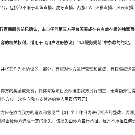
，包括但不限于斗鱼直播、虎牙直播、战旗TV、火猫直播、风云直播、播狗
k平台进行直播服务前已确认，未与任何第三方平台签署或存在有效存续的独家
容的相关权利，适用于《用户注册协议》“4.2服务规范”中条款的约定。
并将其作为本协议的一部分，有权对你方进行管理和监督，有权根据运
你方的奖励或处罚，具体考察项目及标准由我方另行制定，无需额外征
则你方应一次性向我方支付违约金人民币伍万元】。
应在收到我方的建议和意见后【3】个工作日内进行相应的整改，否则我方
可能会给你方造成一定的损失，该损失由你方自行承担，我方不承担任何
权。